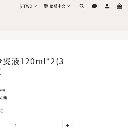
$
TWD
繁體中文
立即購買
燙液120ml*2(3
髮
免運
免運
60