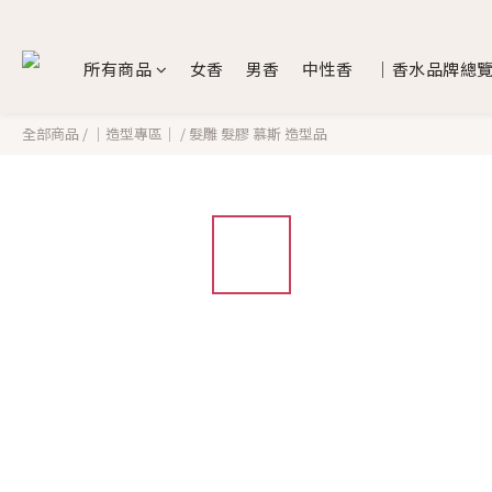
所有商品
女香
男香
中性香
｜香水品牌總
全部商品
/
｜造型專區｜
/
髮雕 髮膠 慕斯 造型品