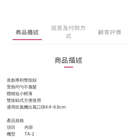
送貨及付款方
商品描述
顧客評價
式
商品描述
首創專利雙按鈕
受熱均勻不傷髮
體積短小輕薄
雙按鈕式方便使用
4.4~6.6cm
適用吹風機出風口徑
產品規格
項目
內容
TA-2
機型