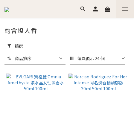
約會撩人香
套
用
篩選
篩
選
商品排序
每頁顯示 24 個
(0/20)
價格
(NT$)
~
香