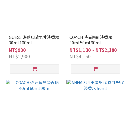
COACH
(7)
ISSEY
MIYAKE
(3)
GUESS 湛藍典藏男性淡香精
COACH 時尚戀紅淡香精
JUICY
30ml 100ml
30ml 50ml 90ml
COUTURE
NT$900
NT$1,180 ~ NT$2,180
(3)
NT$2,900
NT$4,150
FERRAGAMO
(2)
GUESS
(2)
瑪
莉
安
娜
(2)