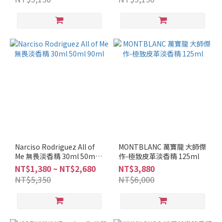
清
新
調
(5)
東
方
調
(2)
麝
香
調
(6)
Narciso Rodriguez All of
MONTBLANC 萬寶龍 大師傑
柑
Me 無畏淡香精 30ml 50ml
作-極致皮革淡香精 125ml
橘
90ml
NT$1,380 ~ NT$2,680
NT$3,880
調
NT$5,350
NT$6,000
(2)
辛
香