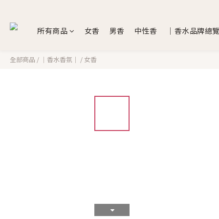
所有商品
女香
男香
中性香
｜香水品牌總
全部商品
/
｜香水香氛｜
/
女香