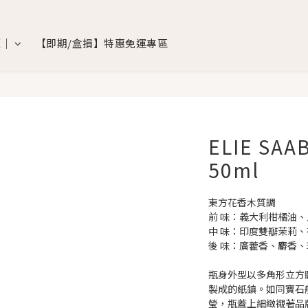
覽｜
【即期/盒損】特惠免運專區
ELIE S
50ml
東方花香木質調
前 味：義大利柑橘油
中 味：印度雙瓣茉莉
後 味：廣藿香、麝香、
瓶身外型以多角形立方
製成的紙鎮。如同寶石
瑩，瓶蓋上細緻襯著品牌