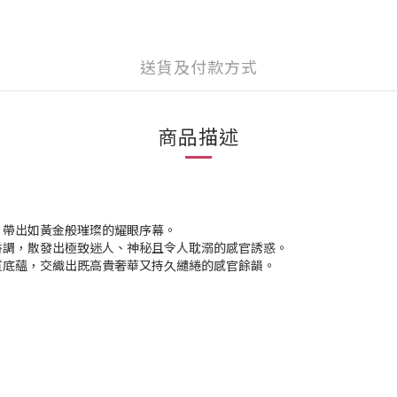
送貨及付款方式
商品描述
，帶出如黃金般璀璨的耀眼序幕。
香調，散發出極致迷人、神秘且令人耽溺的感官誘惑。
質底蘊，交織出既高貴奢華又持久繾綣的感官餘韻。