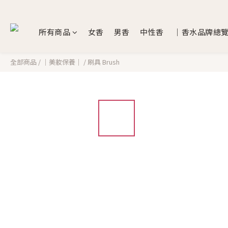
所有商品
女香
男香
中性香
｜香水品牌總
全部商品
/
｜美妝保養｜
/
刷具 Brush