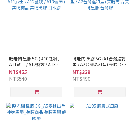
睫老闆 黑膠 5G ( A10低調 /
睫老闆 黑膠 5G (A1台灣速乾
A11武士 / A12藝妓 / A13雷
型 / A2台灣溫和型) 美睫商品
神 ) 美睫商品 美睫黑膠 日本
美睫黑膠 台灣膠
NT$455
NT$339
膠
NT$540
NT$490