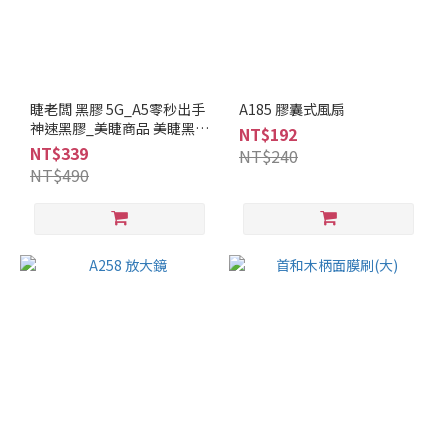
睫老闆 黑膠 5G_A5零秒出手
A185 膠囊式風扇
神速黑膠_美睫商品 美睫黑膠
NT$192
韓國膠
NT$339
NT$240
NT$490