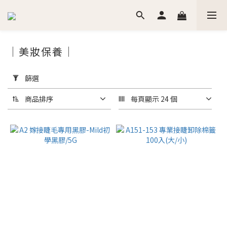
｜美妝保養｜
套
用
篩選
篩
選
商品排序
每頁顯示 24 個
(0/20)
價格
(NT$)
~