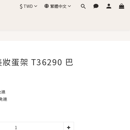
$
TWD
繁體中文
立即購買
美妝蛋架 T36290 巴
免運
免運