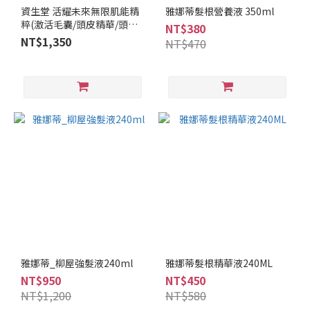
資生堂 活耀未來無限肌能精
雅娜蒂髮根營養液 350ml
粹(激活毛囊/頭皮精華/頭皮
NT$380
水)
NT$1,350
NT$470
雅娜蒂_柳屋強髮液240ml
雅娜蒂髮根精華液240ML
NT$950
NT$450
NT$1,200
NT$580