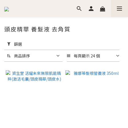
頭皮精華 養髮液 去角質
套
用
篩選
篩
選
商品排序
每頁顯示 24 個
(0/20)
價格
(NT$)
~