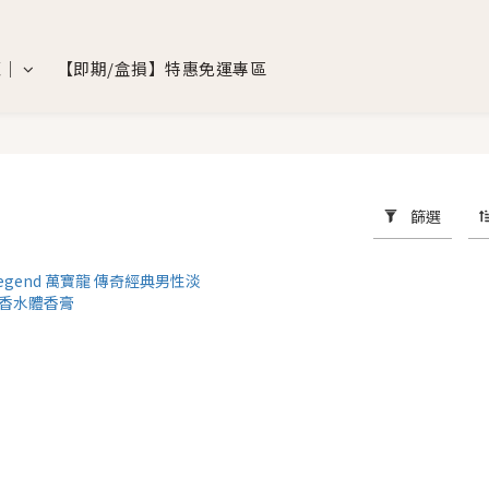
覽｜
【即期/盒損】特惠免運專區
篩選