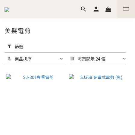
美髮電剪
套
用
篩選
篩
選
商品排序
每頁顯示 24 個
(0/20)
價格
(NT$)
~