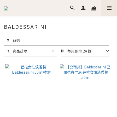
BALDESSARINI
套
用
篩選
篩
選
商品排序
每頁顯示 24 個
(0/20)
價格
(NT$)
~