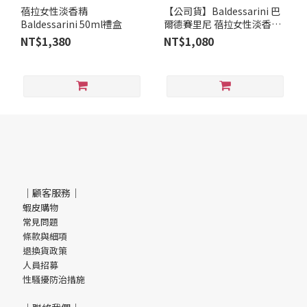
蓓拉女性淡香精
【公司貨】Baldessarini 巴
Baldessarini 50ml禮盒
爾德賽里尼 蓓拉女性淡香精
50ml
NT$1,380
NT$1,080
｜顧客服務｜
蝦皮購物
常見問題
條款與細項
退換貨政策
人員招募
性騷擾防治措施