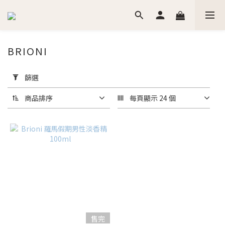
BRIONI
套
用
篩選
篩
選
商品排序
每頁顯示 24 個
(0/20)
價格
(NT$)
~
香
售完