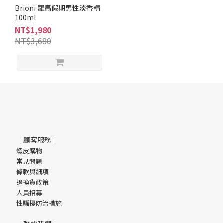
調
Brioni 羅馬假期男性淡香精
100ml
柑
NT$1,980
橘
NT$3,680
調
(1)
木
質
調
(1)
品
牌
｜顧客服務｜
蝦皮購物
Brioni
常見問題
(1)
條款與細項
退換貨政策
人員招募
性騷擾防治措施