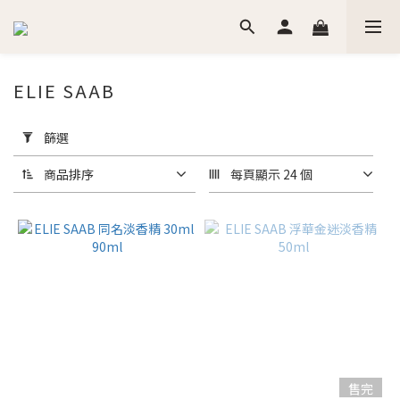
ELIE SAAB
套
用
篩選
篩
選
商品排序
每頁顯示 24 個
(0/20)
價格
(NT$)
~
香
售完