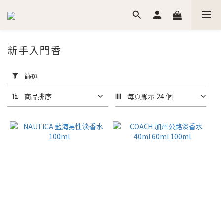
新手入門香
套
用
篩選
篩
選
商品排序
每頁顯示 24 個
(0/20)
價格
(NT$)
~
香