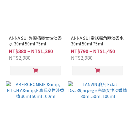
NAUTICA
(2)
Abercrombie
and Fitch (1)
KENZO
ANNA SUI 許願精靈女性淡香
ANNA SUI 童話獨角獸淡香水
水 30ml 50ml 75ml
(1)
30ml 50ml 75ml
NT$880 ~ NT$1,380
NT$790 ~ NT$1,450
MONTBLANC
NT$2,980
NT$2,980
(1)
POLO
(1)
看
更
多