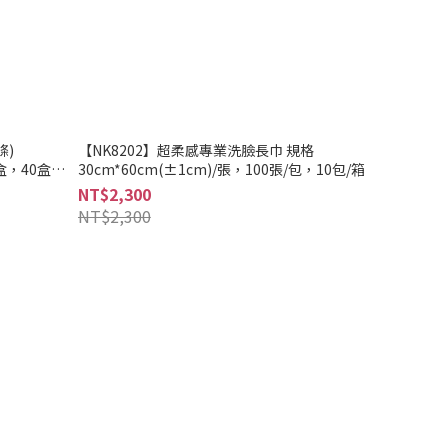
條)
【NK8202】超柔感專業洗臉長巾 規格
/盒，40盒/
30cm*60cm(±1cm)/張，100張/包，10包/箱
NT$2,300
NT$2,300