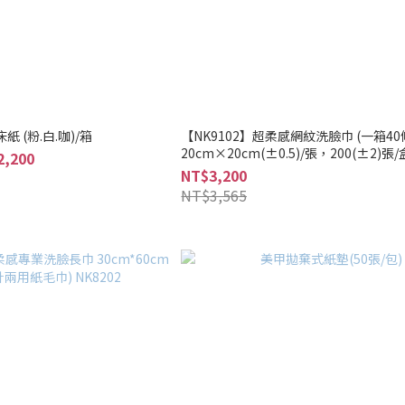
 (粉.白.咖)/箱
【NK9102】超柔感網紋洗臉巾 (一箱40
20cm×20cm(±0.5)/張，200(±2)張
2,200
箱
NT$3,200
NT$3,565