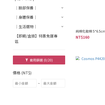
｜臉部保養｜
｜身體保養｜
｜生活選物｜
純棉化妝棉 5*6.5c
【即期/盒損】特惠免運專
NT$160
區
套用篩選
(0/20)
價格 (NT$)
~