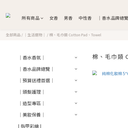
所有商品
女香
男香
中性香
｜香水品牌總
全部商品
/
｜生活選物｜
/
棉、毛巾類 Cotton Pad、Towel
棉、毛巾類 C
｜香水香氛｜
｜香水品牌總覽｜
｜預算送禮首選｜
｜頭髮護理｜
｜造型專區｜
｜美妝保養｜
| 指甲彩繪 |