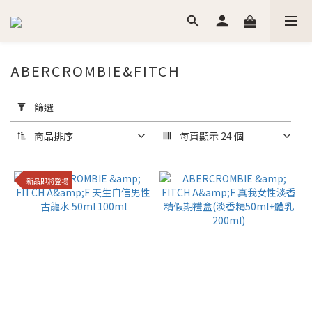
ABERCROMBIE&FITCH
套
用
篩選
篩
選
商品排序
每頁顯示 24 個
(0/20)
新品即將登場
價格
(NT$)
~
香