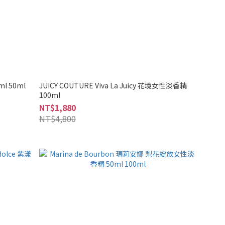
ml 50ml
JUICY COUTURE Viva La Juicy 花境女性淡香精
100ml
NT$1,880
NT$4,800