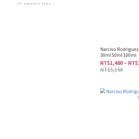
COACH (11)
ANNA SUI (10)
MONTBLANC (9)
ISSEY MIYAKE (7)
FERRAGAMO (5)
Narciso Rodrig
30ml 50ml 100ml
Abercrombie and Fitch (3)
NT$1,480 ~ NT$
NT$5,150
ELIE SAAB (3)
看更多