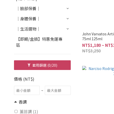
｜臉部保養｜
｜身體保養｜
｜生活選物｜
John Varvatos 
【即期/盒損】特惠免運專
75ml 125ml
區
NT$1,180 ~ NT$
NT$3,250
套用篩選
(0/20)
價格 (NT$)
~
香調
薰苔調 (1)