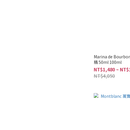
Marina de Bo
精 50ml 100ml
NT$1,480 ~ NT$
NT$4,050