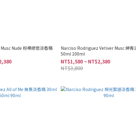
uez Musc Nude 粉裸繆思淡香精
Narciso Rodriguez Vetiver Musc 
50ml 100ml
2,380
NT$1,580 ~ NT$2,380
NT$3,800