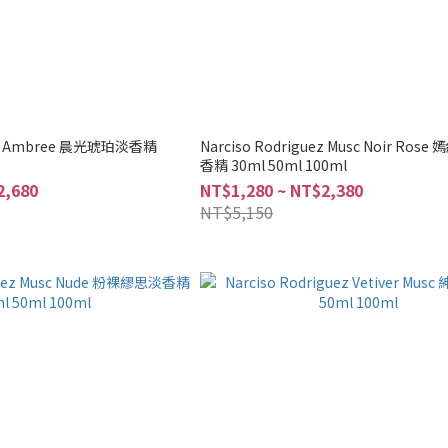
uez Ambree 晨光琥珀淡香精
Narciso Rodriguez Musc Noir Ros
香精 30ml 50ml 100ml
2,680
NT$1,280 ~ NT$2,380
NT$5,150