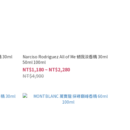
 30ml
Narciso Rodriguez All of Me 傾我淡香精 30ml
50ml 100ml
NT$1,180 ~ NT$2,280
NT$4,900