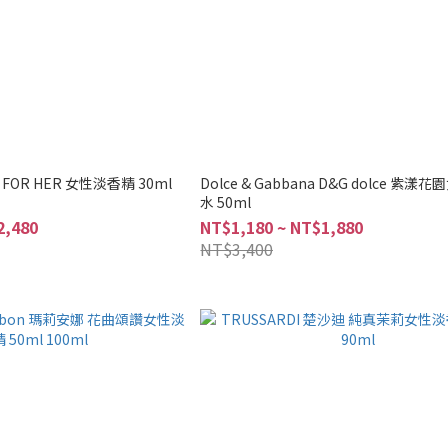
ez FOR HER 女性淡香精 30ml
Dolce & Gabbana D&G dolce 紫
水 50ml
2,480
NT$1,180 ~ NT$1,880
NT$3,400