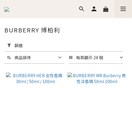
BURBERRY 博柏利
套
用
篩選
篩
選
商品排序
每頁顯示 24 個
(0/20)
價格
(NT$)
~
香