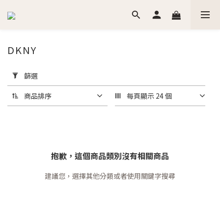
DKNY
套
用
篩選
篩
選
商品排序
每頁顯示 24 個
(0/20)
價格
(NT$)
抱歉，這個商品類別沒有相關商品
建議您，選擇其他分類或者使用關鍵字搜尋
~