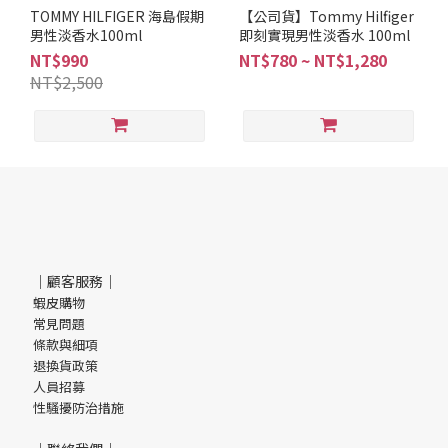
調
TOMMY HILFIGER 海島假期
【公司貨】Tommy Hilfiger
男性淡香水100ml
即刻實現男性淡香水 100ml
清
NT$990
NT$780 ~ NT$1,280
新
NT$2,500
調
(1)
果
香
調
(1)
花
香
｜顧客服務｜
調
蝦皮購物
(1)
常見問題
條款與細項
品
退換貨政策
牌
人員招募
性騷擾防治措施
TOMMY
HILFIGER