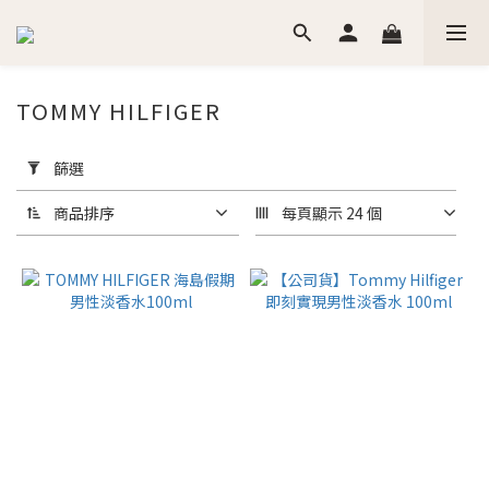
TOMMY HILFIGER
套
用
篩選
篩
選
商品排序
每頁顯示 24 個
(0/20)
價格
(NT$)
~
香