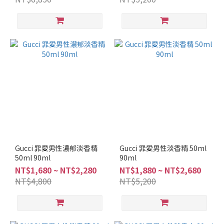
清
新
調
(10)
東
方
調
(10)
麝
香
調
(6)
Gucci 罪愛男性濃郁淡香精
Gucci 罪愛男性淡香精 50ml
柑
50ml 90ml
90ml
橘
NT$1,680 ~ NT$2,280
NT$1,880 ~ NT$2,680
調
NT$4,800
NT$5,200
(9)
美
食