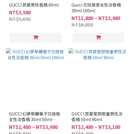
調
GUCCI 罪愛男性香精 60ml
Gucci 花悅慕意女性淡香精
30ml 100ml
NT$3,580
水
NT$1,880 ~ NT$3,480
NT$5,650
生
NT$6,800
調
(2)
辛
辣
調
(2)
海
洋
調
(3)
柑
苔
GUCCI 幻夢華麗梔子花極致
GUCCI 罪愛蜜戀限量男性淡
調
女性淡香精 30ml 50ml
香精 50ml 90ml
(4)
100ml
NT$2,480 ~ NT$3,980
NT$2,480 ~ NT$3,180
NT$6,850
NT$5,200