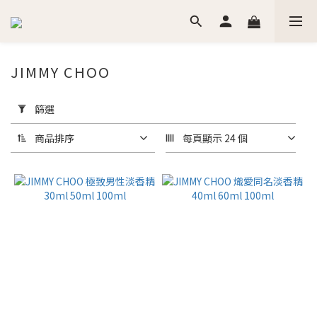
JIMMY CHOO
套
用
篩選
篩
選
商品排序
每頁顯示 24 個
(0/20)
價格
(NT$)
~
香