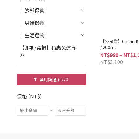
｜臉部保養｜
｜身體保養｜
｜生活選物｜
【公司貨】Calvin Kl
【即期/盒損】特惠免運專
/ 200ml
區
NT$980 ~ NT$1,
NT$3,100
套用篩選
(0/20)
價格 (NT$)
~