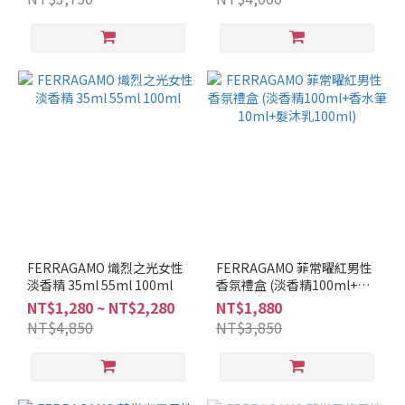
皮
革
調
(3)
木
質
調
(6)
果
香
調
(2)
FERRAGAMO 熾烈之光女性
FERRAGAMO 菲常曜紅男性
花
淡香精 35ml 55ml 100ml
香氛禮盒 (淡香精100ml+香
香
水筆10ml+髮沐乳100ml)
NT$1,280 ~ NT$2,280
NT$1,880
調
NT$4,850
NT$3,850
(4)
品
牌