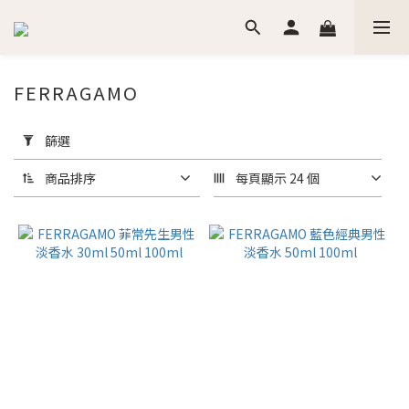
FERRAGAMO
套
用
篩選
篩
選
商品排序
每頁顯示 24 個
(0/20)
價格
(NT$)
~
香