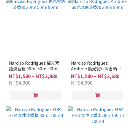
Narciso Rodriguez 棉光絮
Narciso Rodriguez
語淡香精 30ml 50ml 90ml
Ambree 晨光琥珀淡香精
30ml 90ml
NT$1,580 ~ NT$2,880
NT$1,580 ~ NT$2,680
NT$4,900
NT$4,900