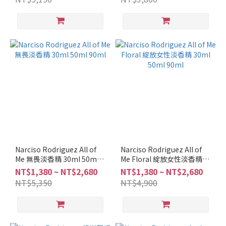
木
質
調
(8)
花
香
調
(9)
品
牌
Narciso
Rodriguez
Narciso Rodriguez All of
Narciso Rodriguez All of
Me 無畏淡香精 30ml 50ml
Me Floral 綻放女性淡香精
(13)
90ml
30ml 50ml 90ml
NT$1,380 ~ NT$2,680
NT$1,380 ~ NT$2,680
NT$5,350
NT$4,900