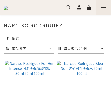
NARCISO RODRIGUEZ
套
用
篩選
篩
選
商品排序
每頁顯示 24 個
(0/20)
價格
(NT$)
~
香