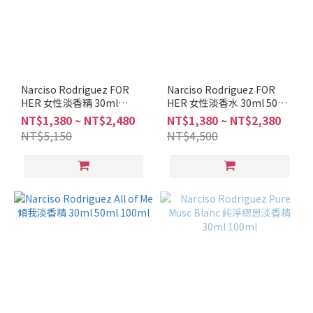
Narciso Rodriguez FOR
Narciso Rodriguez FOR
HER 女性淡香精 30ml
HER 女性淡香水 30ml 50ml
100ml
100ml
NT$1,380 ~ NT$2,480
NT$1,380 ~ NT$2,380
NT$5,150
NT$4,500