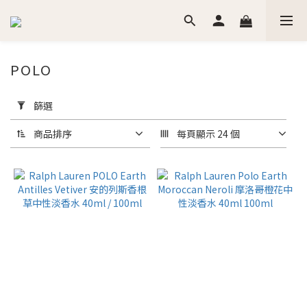
POLO
套
用
篩選
篩
選
商品排序
每頁顯示 24 個
(0/20)
價格
(NT$)
~
香