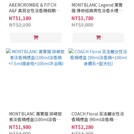
調
ABERCROMBIE & FITCH
MONTBLANC Legend 萬寶
A&F 真我女性淡香精假期禮
龍 傳奇經典男性淡香水禮盒
薰
盒(淡香精50ml+體乳200ml)
(100ml淡香水+7.5ml隨身瓶
NT$1,180
NT$1,780
苔
+100ml沐浴精)
NT$2,100
NT$3,800
調
(1)
柑
橘
調
(2)
芳
香
調
(2)
馥
奇
MONTBLANC 萬寶龍 探尋旅
COACH Floral 芙洛麗女性淡
調
者淡香精禮盒(100ml淡香精
香精禮盒 (90ml淡香精
(1)
+7.5ml隨身瓶+100ml沐浴
+100ml身體乳+盥洗包)
NT$1,980
NT$2,280
精)
NT$4,000
NT$4,200