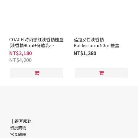
COACH 時尚戀紅淡香精禮盒
蓓拉女性淡香精
(淡香精90ml+身體乳
Baldessarini 50ml禮盒
100ml+盥洗包)
NT$2,180
NT$1,380
NT$4,200
｜顧客服務｜
蝦皮購物
常見問題