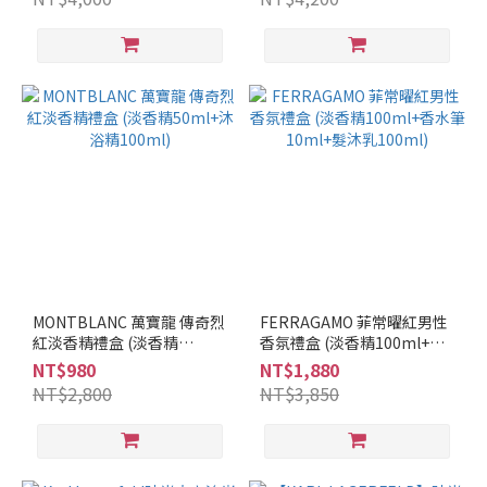
皮
革
調
(2)
木
質
調
(3)
果
香
調
(3)
MONTBLANC 萬寶龍 傳奇烈
FERRAGAMO 菲常曜紅男性
花
紅淡香精禮盒 (淡香精
香氛禮盒 (淡香精100ml+香
香
50ml+沐浴精100ml)
水筆10ml+髮沐乳100ml)
NT$980
NT$1,880
調
NT$2,800
NT$3,850
(2)
品
牌