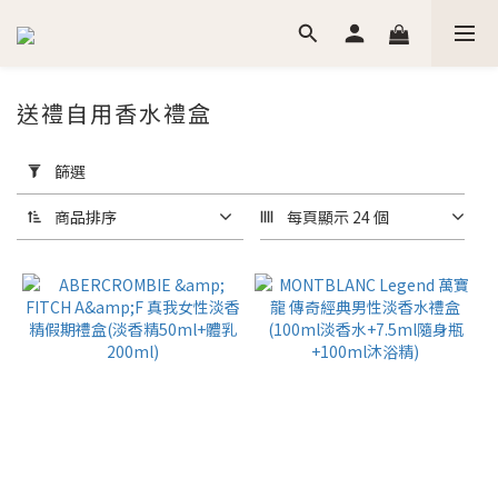
送禮自用香水禮盒
套
用
篩選
篩
選
商品排序
每頁顯示 24 個
(0/20)
價格
(NT$)
~
香