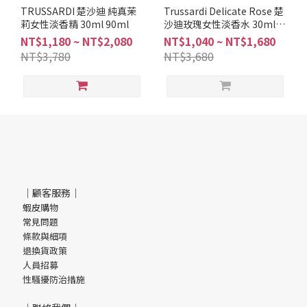
調
TRUSSARDI 楚沙迪 純真茉
Trussardi Delicate Rose 楚
莉女性淡香精 30ml 90ml
沙迪玫瑰女性淡香水 30ml /
木
50ml / 100ml
NT$1,180 ~ NT$2,080
NT$1,040 ~ NT$1,680
質
NT$3,780
NT$3,680
調
(1)
品
牌
TRUSSARDI
(1)
｜顧客服務｜
蝦皮購物
常見問題
條款與細項
退換貨政策
人員招募
性騷擾防治措施