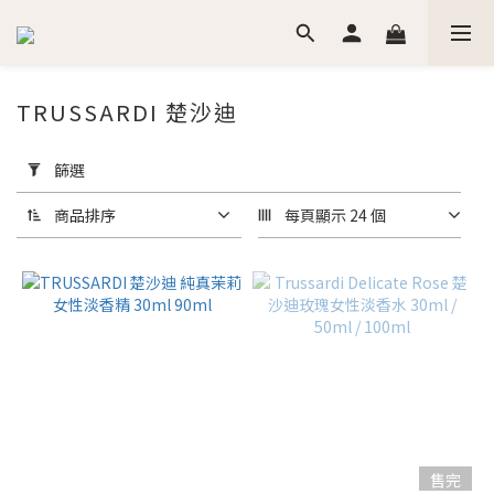
TRUSSARDI 楚沙迪
套
用
篩選
篩
選
商品排序
每頁顯示 24 個
(0/20)
價格
(NT$)
~
香
售完