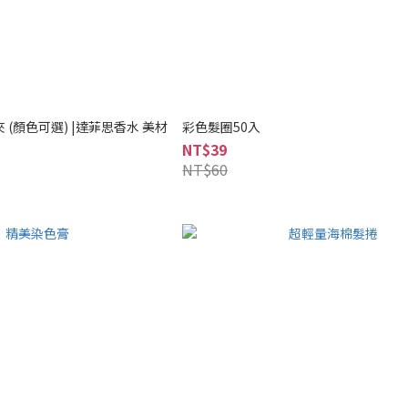
夾 (顏色可選) |達菲思香水 美材
彩色髮圈50入
NT$39
NT$60