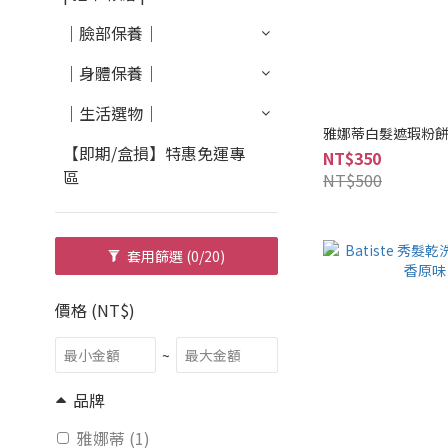
｜臉部保養｜
｜身體保養｜
｜生活選物｜
雅娜蒂白髮遮瑕粉餅 1
【即期/盒損】特惠免運專
NT$350
區
NT$500
套用篩選
(0/20)
價格 (NT$)
~
品牌
雅娜蒂 (1)