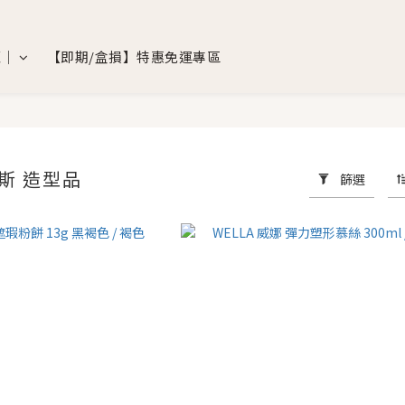
覽｜
【即期/盒損】特惠免運專區
慕斯 造型品
篩選