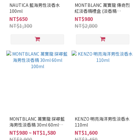
調
NAUTICA 藍海男性淡香水
MONTBLANC 萬寶龍 傳奇烈
100ml
紅淡香精禮盒 (淡香精
水
50ml+沐浴精100ml)
NT$650
NT$980
生
NT$1,300
NT$2,800
調
(7)
辛
辣
調
(1)
海
洋
調
(6)
柑
苔
MONTBLANC 萬寶龍 探尋藍
KENZO 明亮海洋男性淡香水
調
海男性淡香精 30ml 60ml
110ml
(1)
100ml
NT$980 ~ NT$1,580
NT$1,600
NT$3,900
NT$3,450