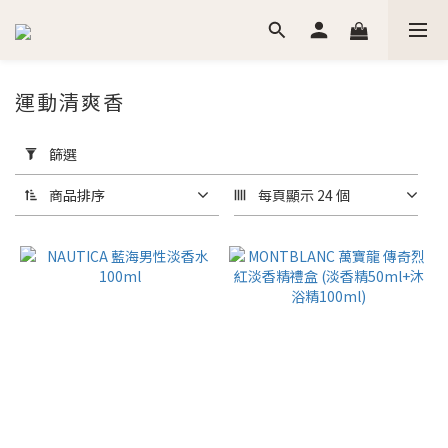
運動清爽香
套
用
篩選
篩
選
商品排序
每頁顯示 24 個
(0/20)
價格
(NT$)
~
香