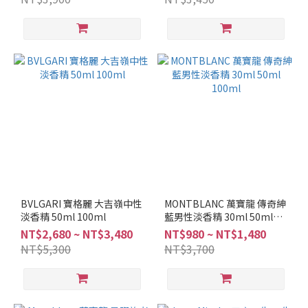
清
新
調
(12)
東
方
調
(1)
麝
香
調
(2)
BVLGARI 寶格麗 大吉嶺中性
MONTBLANC 萬寶龍 傳奇紳
柑
淡香精 50ml 100ml
藍男性淡香精 30ml 50ml
橘
100ml
NT$2,680 ~ NT$3,480
NT$980 ~ NT$1,480
調
NT$5,300
NT$3,700
(5)
辛
香