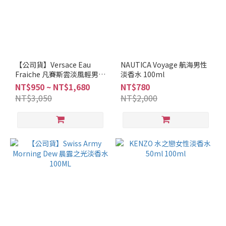
NAUTICA
(2)
Narciso
Rodriguez
(2)
【公司貨】Versace Eau
NAUTICA Voyage 航海男性
Fraiche 凡賽斯雲淡風輕男性
4711
淡香水 100ml
淡香水 30ml / 50ml / 100ml
(1)
NT$950 ~ NT$1,680
NT$780
NT$3,050
NT$2,000
Abercrombie
and Fitch (1)
Brioni
(1)
看
更
多