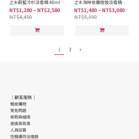
之水蔚藍冷杉淡香精 40ml
之水海映依蘭極致淡香精
75ml 125ml
30ml 100ml
NT$1,280 ~ NT$2,580
NT$1,480 ~ NT$3,080
NT$4,450
NT$5,550
1
2
｜顧客服務｜
蝦皮購物
常見問題
條款與細項
退換貨政策
人員招募
性騷擾防治措施