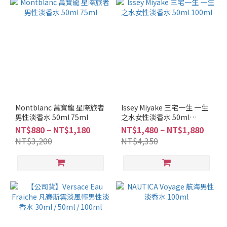
調
(1)
看
更
多
品
牌
ISSEY
Montblanc 萬寶龍 星際旅者
Issey Miyake 三宅一生 一生
男性淡香水 50ml 75ml
MIYAKE
之水女性淡香水 50ml
100ml
(5)
NT$880 ~ NT$1,180
NT$1,480 ~ NT$1,880
NT$3,200
NT$4,350
MONTBLANC
(5)
BVLGARI
(3)
KENZO
(3)